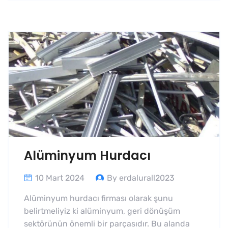
Alüminyum Hurdacı
10 Mart 2024
By erdalurall2023
Alüminyum hurdacı firması olarak şunu
belirtmeliyiz ki alüminyum, geri dönüşüm
sektörünün önemli bir parçasıdır. Bu alanda