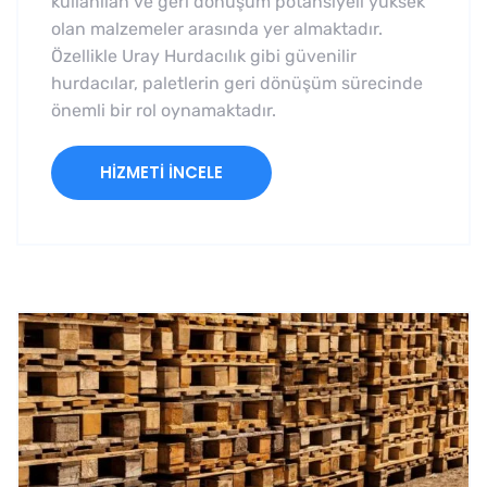
kullanılan ve geri dönüşüm potansiyeli yüksek
olan malzemeler arasında yer almaktadır.
Özellikle Uray Hurdacılık gibi güvenilir
hurdacılar, paletlerin geri dönüşüm sürecinde
önemli bir rol oynamaktadır.
HIZMETI İNCELE