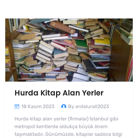
Hurda Kitap Alan Yerler
18 Kasım 2023
By erdalurall2023
Hurda kitap alan yerler (firmalar) İstanbul gibi
metropol kentlerde oldukça büyük önem
taşımaktadır. Günümüzde, kitaplar sadece bilgi