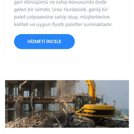
geri dönüşümü ve satışı konusunda önde
gelen bir isimdir. Uray Hurdacılık, geniş bir
palet yelpazesine sahip olup, müşterilerine
kaliteli ve uygun fiyatlı paletler sunmaktadır.
HIZMETI İNCELE