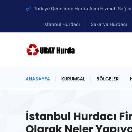
Türkiye Genelinde Hurda Alım Hizmeti Sağlıy
İstanbul Hurdacı
Sakarya Hurdacı
ANASAYFA
KURUMSAL
BÖLGELER
İstanbul Hurdacı F
Olarak Neler Yapıyo