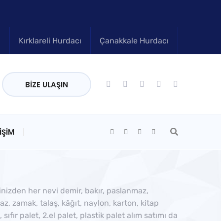
ı
Kırklareli Hurdacı
Çanakkale Hurdacı
BIZE ULAŞIN
IŞIM
inizden her nevi demir, bakır, paslanmaz,
, zamak, talaş, kâğıt, naylon, karton, kitap
sıfır palet, 2.el palet, plastik palet alım satımı da