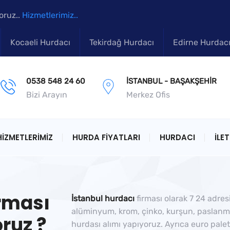
oruz..
Hizmetlerimiz..
Kocaeli Hurdacı
Tekirdağ Hurdacı
Edirne Hurdac
0538 548 24 60
İSTANBUL - BAŞAKŞEHIR
Bizi Arayın
Merkez Ofis
HIZMETLERIMIZ
HURDA FIYATLARI
HURDACI
İLET
irması
İstanbul hurdacı
firması olarak 7 24 adres
alüminyum, krom, çinko, kurşun, paslanmaz
ruz ?
hurdası alımı yapıyoruz. Ayrıca euro palet, 