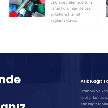
yakın çevrelerinde tüm
kamu kurumları ile özel
şirketlere hizmet
sağlamaktayız.
inde
Atık Kağıt 
İstanbul ve kom
özel şirketler, 
anız
atık kağıt topl