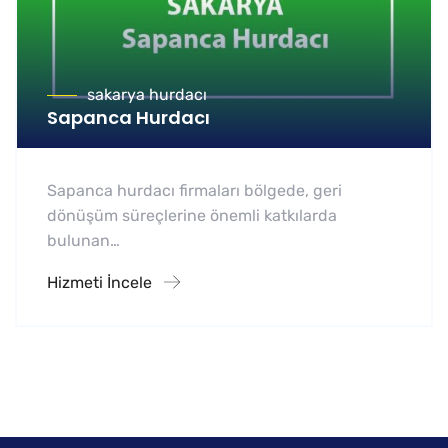
sakarya hurdacı
Sapanca Hurdacı
Sapanca hurdacı firmaları bölgede, geri
dönüşüm süreçlerine önemli katkılarda
bulunan…
Hizmeti İncele