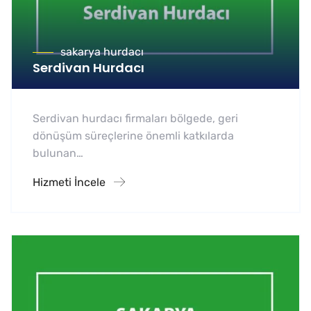
sakarya hurdacı
Serdivan Hurdacı
Serdivan hurdacı firmaları bölgede, geri
dönüşüm süreçlerine önemli katkılarda
bulunan…
Hizmeti İncele