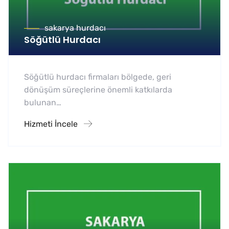
sakarya hurdacı
Söğütlü Hurdacı
Söğütlü hurdacı firmaları bölgede, geri
dönüşüm süreçlerine önemli katkılarda
bulunan…
Hizmeti İncele