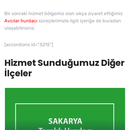
Bir sonraki hizmet bölgemiz olan sıkça ziyaret ettiğimiz
Avcılar hurdacı
süreçlerimizle ilgili içeriğe de buradan
ulaşabilirsiniz.
[accordions id="3215"]
Hizmet Sunduğumuz Diğer
İlçeler