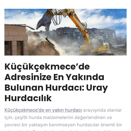
Küçükçekmece’de
Adresinize En Yakında
Bulunan Hurdacı: Uray
Hurdacılık
Küçükçekmece’de en yakın hurdacı
arayışında olanlar
için, çeşitli hurda malzemelerini değerlendiren ve
çevreci bir yaklaşım benimseyen hurdacılar önemli bir