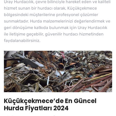
Uray Hurdacılık, çevre bilinciyle hareket eden ve kaliteli
hizmet sunan bir hurdacı olarak, Küçükçekmece
bölgesindeki müşterilerine profesyonel çözümler
sunmaktadır. Hurda malzemelerinizi değerlendirmek ve
geri dönüşüme katkıda bulunmak için Uray Hurdacılık
ile iletişime geçebilir, güvenilir hurdacı hizmetinden
faydalanabilirsiniz.
Küçükçekmece’de En Güncel
Hurda Fiyatları 2024