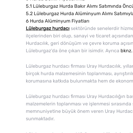
5.1
Lüleburgaz Hurda Bakır Alımı Satımında Öncü
5.2
Lüleburgaz Hurda Alüminyum Alımı Satımıyla 
6
Hurda Alüminyum Fiyatları
Lüleburgaz hurdacı
sektöründe senelerdir hizmet
ilçelerinden biri olup, sanayi ve ticaret açısında
Hurdacılık, geri dönüşüm ve çevre koruma açısın
Lüleburgaz’da öne çıkan bir isimdir. Ayrıca
bknz.
Lüleburgaz hurdacı firması Uray Hurdacılık, yıll
birçok hurda malzemesinin toplanması, ayrıştır
korumasına katkıda bulunmakta hem de ekonomiy
Lüleburgaz hurdacı firması Uray Hurdacılığın baş
malzemelerin toplanması ve işlenmesi sırasında so
memnuniyetine büyük önem veren Uray Hurdacılık,
sunmaktadır.