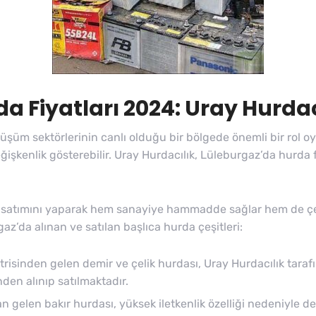
a Fiyatları 2024: Uray Hurdac
nüşüm sektörlerinin canlı olduğu bir bölgede önemli bir rol o
şkenlik gösterebilir. Uray Hurdacılık, Lüleburgaz’da hurda f
ım-satımını yaparak hem sanayiye hammadde sağlar hem de ç
az’da alınan ve satılan başlıca hurda çeşitleri:
trisinden gelen demir ve çelik hurdası, Uray Hurdacılık tara
nden alınıp satılmaktadır.
an gelen bakır hurdası, yüksek iletkenlik özelliği nedeniyle de