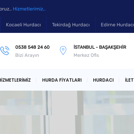
oruz..
Hizmetlerimiz..
Kocaeli Hurdacı
Tekirdağ Hurdacı
Edirne Hurdac
0538 548 24 60
İSTANBUL - BAŞAKŞEHIR
Bizi Arayın
Merkez Ofis
HIZMETLERIMIZ
HURDA FIYATLARI
HURDACI
İLET