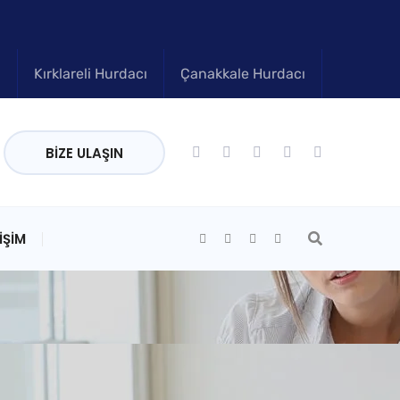
ı
Kırklareli Hurdacı
Çanakkale Hurdacı
BIZE ULAŞIN
IŞIM