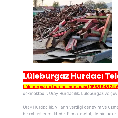
Lüleburgaz Hurdacı Te
Lüleburgaz’da hurdacı numarası (0538 548 24 
çekmektedir. Uray Hurdacılık, Lüleburgaz ve çev
Uray Hurdacılık, yılların verdiği deneyim ve uz
bir rol üstlenmektedir. Firma, metal, demir, bakı