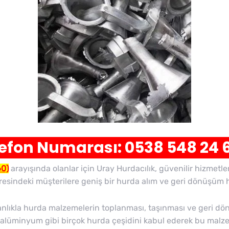
lefon Numarası: 0538 548 24
60)
arayışında olanlar için Uray Hurdacılık, güvenilir hizmetler
resindeki müşterilere geniş bir hurda alım ve geri dönüşüm 
manlıkla hurda malzemelerin toplanması, taşınması ve geri 
r, alüminyum gibi birçok hurda çeşidini kabul ederek bu malze