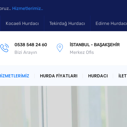
oruz..
Hizmetlerimiz..
Kocaeli Hurdacı
Tekirdağ Hurdacı
Edirne Hurdac
0538 548 24 60
İSTANBUL - BAŞAKŞEHIR
Bizi Arayın
Merkez Ofis
HIZMETLERIMIZ
HURDA FIYATLARI
HURDACI
İLET