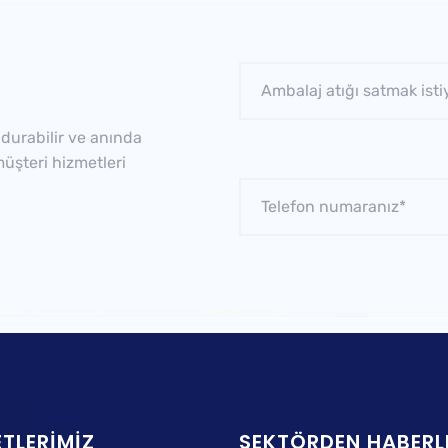
durabilir ve anında
 müşteri hizmetleri
TLERIMIZ
SEKTÖRDEN HABERL