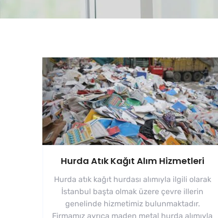
Hurda Atık Kağıt Alım Hizmetleri
Hurda atık kağıt hurdası alımıyla ilgili olarak
İstanbul başta olmak üzere çevre illerin
genelinde hizmetimiz bulunmaktadır.
Firmamız ayrıca maden metal hurda alımıyla