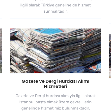
ilgili olarak Türkiye geneline de hizmet
sunmaktadır.
Gazete ve Dergi Hurdası Alımı
Hizmetleri
Gazete ve Dergi hurdası alımıyla ilgili olarak
İstanbul başta olmak üzere çevre illerin
genelinde hizmetimiz bulunmaktadır.