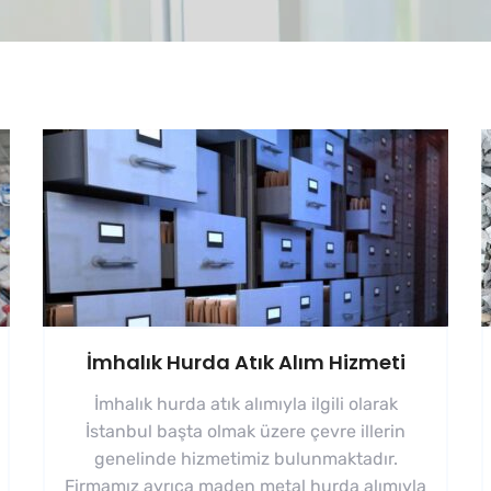
İmhalık Hurda Atık Alım Hizmeti
İmhalık hurda atık alımıyla ilgili olarak
İstanbul başta olmak üzere çevre illerin
genelinde hizmetimiz bulunmaktadır.
Firmamız ayrıca maden metal hurda alımıyla