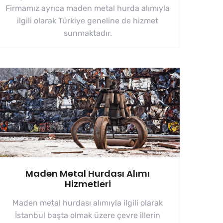
Firmamız ayrıca maden metal hurda alımıyla
ilgili olarak Türkiye geneline de hizmet
sunmaktadır.
Maden Metal Hurdası Alımı
Hizmetleri
Maden metal hurdası alımıyla ilgili olarak
İstanbul başta olmak üzere çevre illerin