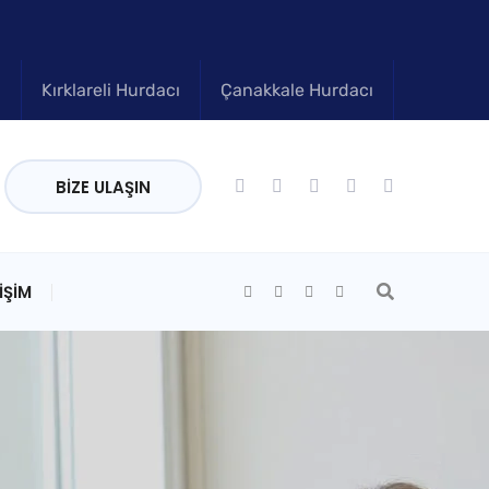
ı
Kırklareli Hurdacı
Çanakkale Hurdacı
BIZE ULAŞIN
IŞIM