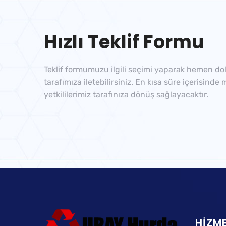
Hızlı Teklif Formu
Teklif formumuzu ilgili seçimi yaparak hemen dol
tarafımıza iletebilirsiniz. En kısa süre içerisinde
yetkililerimiz tarafınıza dönüş sağlayacaktır.
HIZME