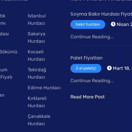
Soyma Bakır Hurdası Fiyat
tık
İstanbul
ımı
Hurdacı
Nisan 2
bakır hurdası
dası
Sakarya
Continue Reading...
Hurdacı
 Sökümü
Kocaeli
Palet Fiyatları
Hurdacı
Mart 18,
2.el paletçi
yum
Tekirdağ
Fiyatı
Hurdacı
Continue Reading...
Edirne Hurdacı
an
Read More Post
Kırklareli
Hurdacı
Çanakkale
Hurdacı