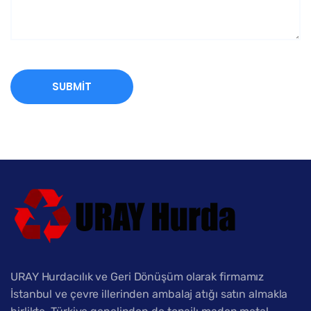
URAY Hurdacılık ve Geri Dönüşüm olarak firmamız
İstanbul ve çevre illerinden ambalaj atığı satın almakla