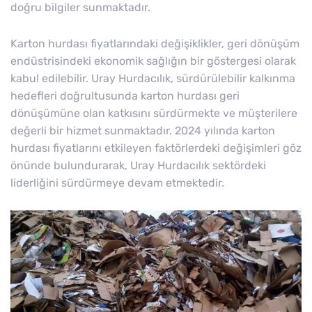
doğru bilgiler sunmaktadır.
Karton hurdası fiyatlarındaki değişiklikler, geri dönüşüm
endüstrisindeki ekonomik sağlığın bir göstergesi olarak
kabul edilebilir. Uray Hurdacılık, sürdürülebilir kalkınma
hedefleri doğrultusunda karton hurdası geri
dönüşümüne olan katkısını sürdürmekte ve müşterilere
değerli bir hizmet sunmaktadır. 2024 yılında karton
hurdası fiyatlarını etkileyen faktörlerdeki değişimleri göz
önünde bulundurarak, Uray Hurdacılık sektördeki
liderliğini sürdürmeye devam etmektedir.