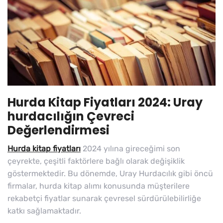
Hurda Kitap Fiyatları 2024: Uray
hurdacılığın Çevreci
Değerlendirmesi
Hurda kitap fiyatları
2024 yılına gireceğimi son
çeyrekte, çeşitli faktörlere bağlı olarak değişiklik
göstermektedir. Bu dönemde, Uray Hurdacılık gibi öncü
firmalar, hurda kitap alımı konusunda müşterilere
rekabetçi fiyatlar sunarak çevresel sürdürülebilirliğe
katkı sağlamaktadır.