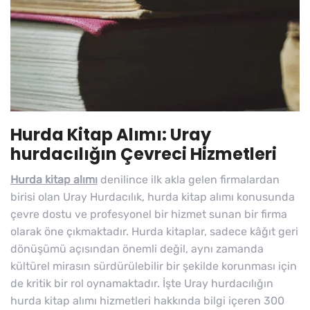
Hurda Kitap Alımı: Uray
hurdacılığın Çevreci Hizmetleri
Hurda kitap alımı
denilince ilk akla gelen firmalardan
birisi olan Uray Hurdacılık, hurda kitap alımı konusunda
çevre dostu ve profesyonel bir hizmet sunan bir firma
olarak öne çıkmaktadır. Hurda kitaplar, sadece kâğıt geri
dönüşümü açısından önemli değil, aynı zamanda
kültürel mirasın sürdürülebilir bir şekilde korunması için
de kritik bir rol oynamaktadır. İşte Uray hurdacılığın
hurda kitap alımı hizmetleri hakkında bilgi içeren 300