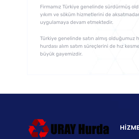
Firmamız Türkiye genelinde sürdürmüş oldu
yıkım ve söküm hizmetlerini de aksatmada
uygulamaya devam etmektedir.
Türkiye genelinde satın almış olduğumuz 
hurdası alım satım süreçlerini de hız kes
büyük gayemizdir.
HIZME