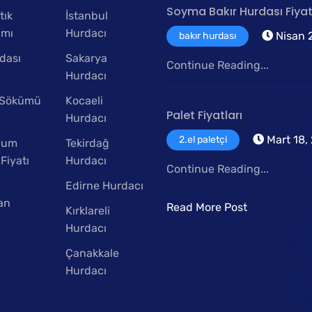
Soyma Bakır Hurdası Fiyat
tık
İstanbul
ımı
Hurdacı
Nisan 2
bakır hurdası
dası
Sakarya
Continue Reading...
Hurdacı
 Sökümü
Kocaeli
Palet Fiyatları
Hurdacı
Mart 18,
2.el paletçi
yum
Tekirdağ
Fiyatı
Hurdacı
Continue Reading...
Edirne Hurdacı
an
Read More Post
Kırklareli
Hurdacı
Çanakkale
Hurdacı