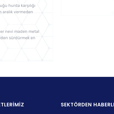
ğu hurda karşılığı
n aralık vermeden
her nevi maden metal
meden sürdürmek en
TLERIMIZ
SEKTÖRDEN HABERL