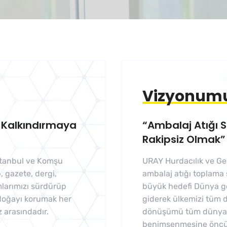
Vizyonum
zi Kalkındırmaya
“Ambalaj Atığı 
Rakipsiz Olmak”
stanbul ve Komşu
URAY Hurdacılık ve Ge
, gazete, dergi,
ambalaj atığı toplama 
mlarımızı sürdürüp
büyük hedefi Dünya g
 doğayı korumak her
giderek ülkemizi tüm d
 arasındadır.
dönüşümü tüm dünya ü
benimsenmesine öncül