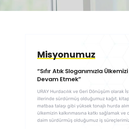
Misyonumuz
“Sıfır Atık Sloganımızla Ülkemi
Devam Etmek”
URAY Hurdacılık ve Geri Dönüşüm olarak İ
illerinde sürdürmüş olduğumuz kağıt, kitap
matbaa talaşı gibi yüksek tonajlı hurda alı
ülkemizin kalkınmasına katkı sağlamak ve
daim sürdürmüş olduğumuz iş süreçlerimiz