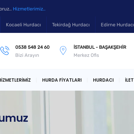
oruz..
Hizmetlerimiz..
Kocaeli Hurdacı
Tekirdağ Hurdacı
Edirne Hurdac
0538 548 24 60
İSTANBUL - BAŞAKŞEHIR
Bizi Arayın
Merkez Ofis
HIZMETLERIMIZ
HURDA FIYATLARI
HURDACI
İLET
numuz