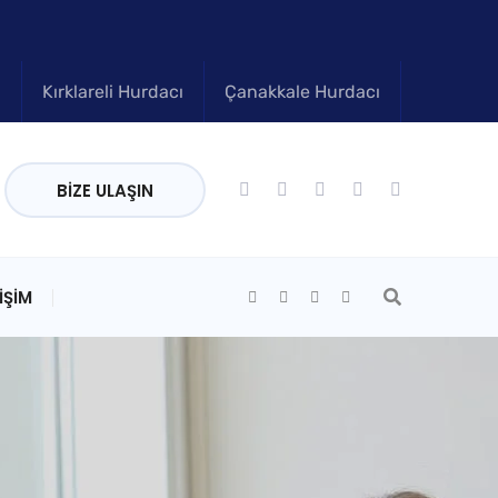
ı
Kırklareli Hurdacı
Çanakkale Hurdacı
BIZE ULAŞIN
IŞIM