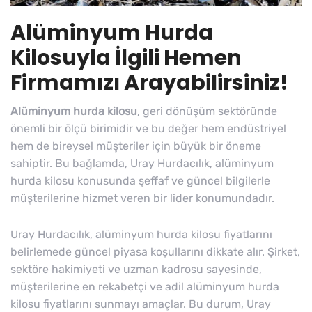
Alüminyum Hurda
Kilosuyla İlgili Hemen
Firmamızı Arayabilirsiniz!
Alüminyum hurda kilosu
, geri dönüşüm sektöründe
önemli bir ölçü birimidir ve bu değer hem endüstriyel
hem de bireysel müşteriler için büyük bir öneme
sahiptir. Bu bağlamda, Uray Hurdacılık, alüminyum
hurda kilosu konusunda şeffaf ve güncel bilgilerle
müşterilerine hizmet veren bir lider konumundadır.
Uray Hurdacılık, alüminyum hurda kilosu fiyatlarını
belirlemede güncel piyasa koşullarını dikkate alır. Şirket,
sektöre hakimiyeti ve uzman kadrosu sayesinde,
müşterilerine en rekabetçi ve adil alüminyum hurda
kilosu fiyatlarını sunmayı amaçlar. Bu durum, Uray