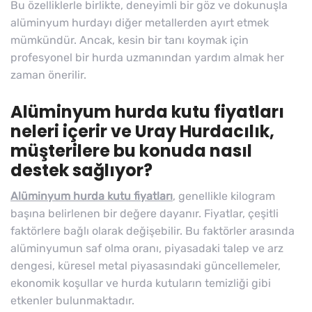
Bu özelliklerle birlikte, deneyimli bir göz ve dokunuşla
alüminyum hurdayı diğer metallerden ayırt etmek
mümkündür. Ancak, kesin bir tanı koymak için
profesyonel bir hurda uzmanından yardım almak her
zaman önerilir.
Alüminyum hurda kutu fiyatları
neleri içerir ve Uray Hurdacılık,
müşterilere bu konuda nasıl
destek sağlıyor?
Alüminyum hurda kutu fiyatları
, genellikle kilogram
başına belirlenen bir değere dayanır. Fiyatlar, çeşitli
faktörlere bağlı olarak değişebilir. Bu faktörler arasında
alüminyumun saf olma oranı, piyasadaki talep ve arz
dengesi, küresel metal piyasasındaki güncellemeler,
ekonomik koşullar ve hurda kutuların temizliği gibi
etkenler bulunmaktadır.