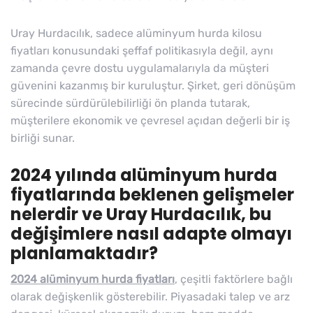
Uray Hurdacılık, sadece alüminyum hurda kilosu
fiyatları konusundaki şeffaf politikasıyla değil, aynı
zamanda çevre dostu uygulamalarıyla da müşteri
güvenini kazanmış bir kuruluştur. Şirket, geri dönüşüm
sürecinde sürdürülebilirliği ön planda tutarak,
müşterilere ekonomik ve çevresel açıdan değerli bir iş
birliği sunar.
2024 yılında alüminyum hurda
fiyatlarında beklenen gelişmeler
nelerdir ve Uray Hurdacılık, bu
değişimlere nasıl adapte olmayı
planlamaktadır?
2024 alüminyum hurda fiyatları
, çeşitli faktörlere bağlı
olarak değişkenlik gösterebilir. Piyasadaki talep ve arz