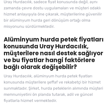
Uray Hurdacılık, sadece fiyat konusunda değil, aynı
zamanda çevre dostu uygulamaları ve müşteri odaklı
hizmet anlayışıyla öne çıkarak, müşterilerine güvenilir
bir alüminyum hurda geri dönüşüm ortağı olma
misyonunu sürdürmektedir.
Alüminyum hurda petek fiyatları
konusunda Uray Hurdacılık,
müşterilere nasıl destek sağlıyor
ve bu fiyatlar hangi faktörlere
bağlı olarak değişebilir?
Uray Hurdacılık, alüminyum hurda petek fiyatları
konusunda müşterilere şeffaf ve rekabetçi bir hizmet
sunmaktadır. Şirket, hurda peteklerin alımında müşteri
memnuniyetini ön planda tutarak, adil ve güncel
fiyatlarla hizmet vermektedir.