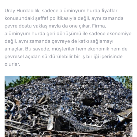
Uray Hurdacılık, sadece alüminyum hurda fiyatları
konusundaki şeffaf politikasıyla değil, aynı zamanda
çevre dostu yaklaşımıyla da öne çıkar. Firma,
alüminyum hurda geri dönüşümü ile sadece ekonomiye
değil, aynı zamanda çevreye de katkı sağlamayı
amaçlar. Bu sayede, müşteriler hem ekonomik hem de
çevresel açıdan sürdürülebilir bir iş birliği içerisinde
olurlar.