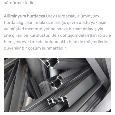
sürdürmektedir.
Alüminyum hurdacısı
Uray Hurdacılık, alüminyum
hurdacılığı alanındaki uzmanlığı, çevre dostu yaklaşımı
ve müşteri memnuniyetine odaklı hizmet anlayışıyla
öne çıkan bir kuruluştur. Geri dönüşümdeki etkin rolüyle
hem çevreye katkıda bulunmakta hem de müşterilerine
güvenilir bir çözüm sunmaktadır.