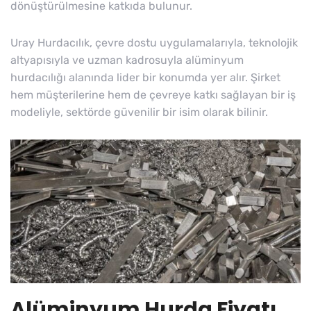
dönüştürülmesine katkıda bulunur.
Uray Hurdacılık, çevre dostu uygulamalarıyla, teknolojik
altyapısıyla ve uzman kadrosuyla alüminyum
hurdacılığı alanında lider bir konumda yer alır. Şirket
hem müşterilerine hem de çevreye katkı sağlayan bir iş
modeliyle, sektörde güvenilir bir isim olarak bilinir.
Alüminyum Hurda Fiyatı