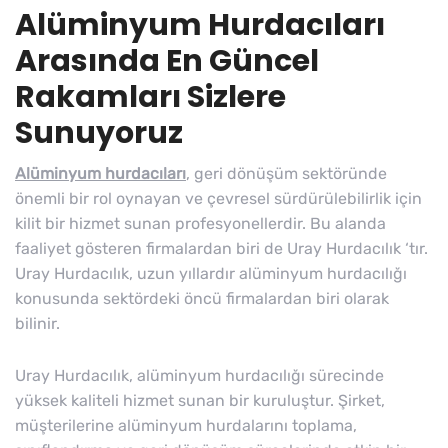
Alüminyum Hurdacıları
Arasında En Güncel
Rakamları Sizlere
Sunuyoruz
Alüminyum hurdacıları
, geri dönüşüm sektöründe
önemli bir rol oynayan ve çevresel sürdürülebilirlik için
kilit bir hizmet sunan profesyonellerdir. Bu alanda
faaliyet gösteren firmalardan biri de Uray Hurdacılık ‘tır.
Uray Hurdacılık, uzun yıllardır alüminyum hurdacılığı
konusunda sektördeki öncü firmalardan biri olarak
bilinir.
Uray Hurdacılık, alüminyum hurdacılığı sürecinde
yüksek kaliteli hizmet sunan bir kuruluştur. Şirket,
müşterilerine alüminyum hurdalarını toplama,