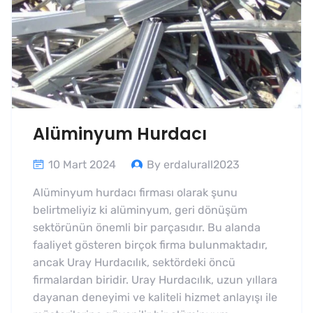
Alüminyum Hurdacı
10 Mart 2024
By erdalurall2023
Alüminyum hurdacı firması olarak şunu
belirtmeliyiz ki alüminyum, geri dönüşüm
sektörünün önemli bir parçasıdır. Bu alanda
faaliyet gösteren birçok firma bulunmaktadır,
ancak Uray Hurdacılık, sektördeki öncü
firmalardan biridir. Uray Hurdacılık, uzun yıllara
dayanan deneyimi ve kaliteli hizmet anlayışı ile