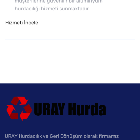
müşterilerine güvenilir bir alüminyum
hurdacılığı hizmeti sunmaktadır.
Hizmeti İncele
URAY Hurdacılık ve Geri Dönüşüm olarak firmamız