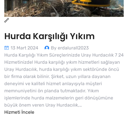
Hurda Karşılığı Yıkım
13 Mart 2024
By erdalurall2023
Hurda Karşılığı Yıkım Süreçlerinizde Uray Hurdacılık 7 24
Hizmetinizde! Hurda karşılığı yıkım hizmetleri sağlayan
Uray Hurdacılık, hurda karşılığı yıkım sektöründe öncü
bir firma olarak bilinir. Şirket, uzun yıllara dayanan
deneyimi ve kaliteli hizmet anlayışıyla müşteri
memnuniyetini ön planda tutmaktadır. Yıkım
işlemlerinde hurda malzemelerin geri dönüşümüne
büyük önem veren Uray Hurdacılık,…
Hizmeti İncele