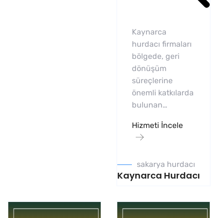
Kaynarca
hurdacı firmaları
bölgede, geri
dönüşüm
süreçlerine
önemli katkılarda
bulunan…
Hizmeti İncele
sakarya hurdacı
Kaynarca Hurdacı