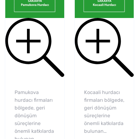
Pamukova
Kocaali hurdacı
hurdacı firmaları
firmaları bölgede,
bölgede, geri
geri dönüşüm
dönüşüm
süreçlerine
süreçlerine
önemli katkılarda
önemli katkılarda
bulunan…
bulunan…